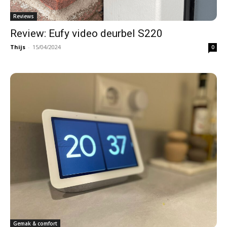
Reviews
Review: Eufy video deurbel S220
Thijs
-
15/04/2024
0
Gemak & comfort