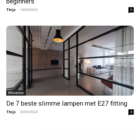
beginners
Thijs
-
14/04/2024
0
Efficiëntie
De 7 beste slimme lampen met E27 fitting
Thijs
-
30/03/2024
0