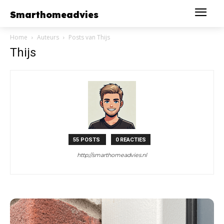
Smarthomeadvies
Home
Auteurs
Posts van Thijs
Thijs
55 POSTS
0 REACTIES
http://smarthomeadvies.nl