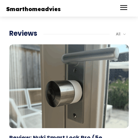
Smarthomeadvies
Reviews
All
Review: Nuki Smart Lock Pro (5e