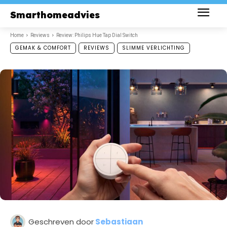
Smarthomeadvies
Home
Reviews
Review: Philips Hue Tap Dial Switch
GEMAK & COMFORT
REVIEWS
SLIMME VERLICHTING
Geschreven door
Sebastiaan