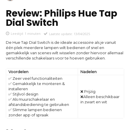
Review: Philips Hue Tap
Dial Switch
Leestijd:
1
minuten
Laatste update:
13/04/2025
De Hue Tap Dial Switch is de ideale accessoire als je vanuit
één plek meerdere lampen wilt bedienen of snel en
gemakkelijk van scenes wilt wisselen zonder hiervoor allemaal
verschillende schakelaars voor te hoeven gebruiken.
Voordelen
Nadelen
✅ Zeer veel functionaliteiten
✅ Gemakkelijk te monteren &
installeren
❌ Prijzig
✅ Stijlvol design
❌Alleen beschikbaar
✅ Als muurschakelaar en
in zwart en wit
afstandsbediening te gebruiken
✅ Slimme lampen bedienen
zonder app of spraak