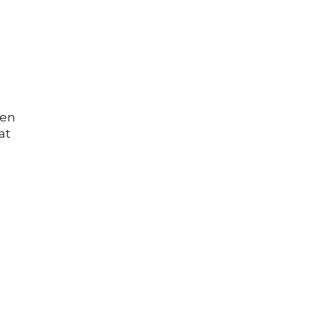
d
pen
at
o