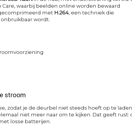
o Care, waarbij beelden online worden bewaard
n gecomprimeerd met
H.264
, een techniek die
 onbruikbaar wordt.
troomvoorziening
de stroom
 zodat je de deurbel niet steeds hoeft op te laden
helemaal niet meer naar om te kijken. Dat geeft rust:
et losse batterijen.