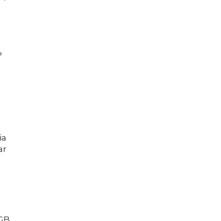
°
ia
ar
GB.