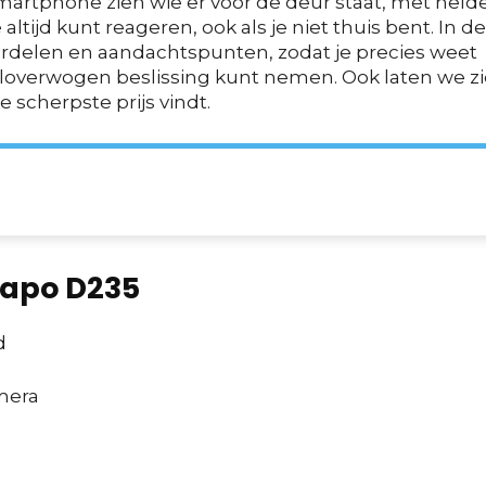
smartphone zien wie er voor de deur staat, met held
ltijd kunt reageren, ook als je niet thuis bent. In d
ordelen en aandachtspunten, zodat je precies weet
eloverwogen beslissing kunt nemen. Ook laten we z
 scherpste prijs vindt.
Tapo D235
d
mera