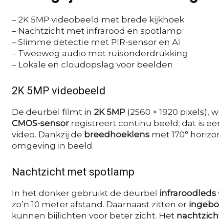
– 2K 5MP videobeeld met brede kijkhoek
– Nachtzicht met infrarood en spotlamp
– Slimme detectie met PIR-sensor en AI
– Tweeweg audio met ruisonderdrukking
– Lokale en cloudopslag voor beelden
2K 5MP videobeeld
De deurbel filmt in
2K 5MP
(2560 × 1920 pixels), w
CMOS-sensor
registreert continu beeld; dat is e
video. Dankzij de
breedhoeklens
met 170° horizon
omgeving in beeld.
Nachtzicht met spotlamp
In het donker gebruikt de deurbel
infraroodleds
zo’n 10 meter afstand. Daarnaast zitten er
ingeb
kunnen bijlichten voor beter zicht. Het
nachtzicht