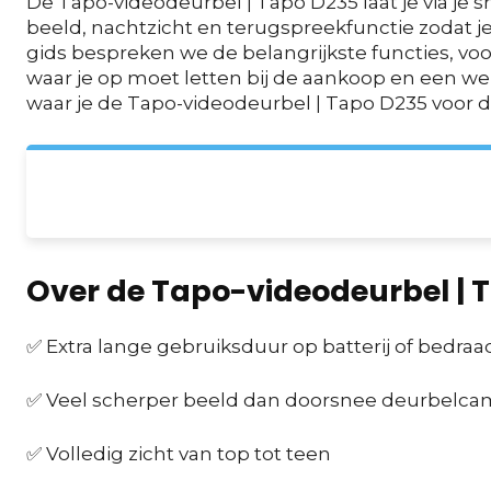
De Tapo-videodeurbel | Tapo D235 laat je via je 
beeld, nachtzicht en terugspreekfunctie zodat je a
gids bespreken we de belangrijkste functies, vo
waar je op moet letten bij de aankoop en een w
waar je de Tapo-videodeurbel | Tapo D235 voor de
Over de Tapo-videodeurbel | 
✅ Extra lange gebruiksduur op batterij of bedraa
✅ Veel scherper beeld dan doorsnee deurbelca
✅ Volledig zicht van top tot teen