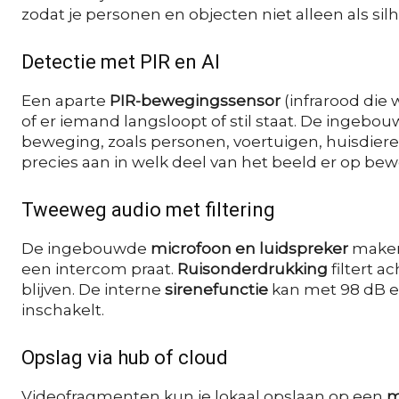
zodat je personen en objecten niet alleen als silh
Detectie met PIR en AI
Een aparte
PIR-bewegingssensor
(infrarood die 
of er iemand langsloopt of stil staat. De ingebo
beweging, zoals personen, voertuigen, huisdier
precies aan in welk deel van het beeld er op b
Tweeweg audio met filtering
De ingebouwde
microfoon en luidspreker
maken 
een intercom praat.
Ruisonderdrukking
filtert 
blijven. De interne
sirenefunctie
kan met 98 dB ee
inschakelt.
Opslag via hub of cloud
Videofragmenten kun je lokaal opslaan op een
m