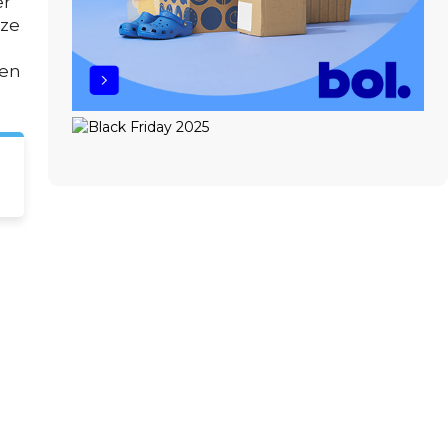
er
eze
ien