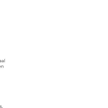
aal
en
s,