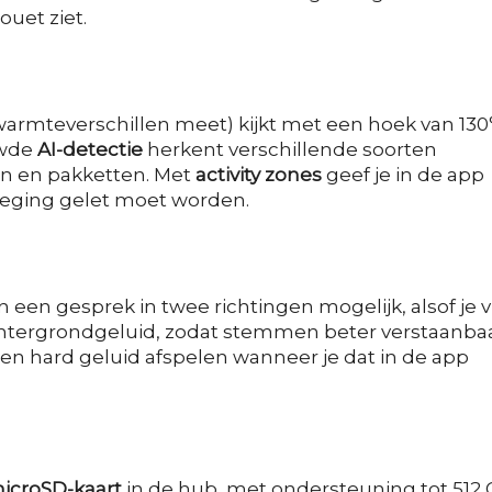
ouet ziet.
warmteverschillen meet) kijkt met een hoek van 130
uwde
AI-detectie
herkent verschillende soorten
en en pakketten. Met
activity zones
geef je in de app
eweging gelet moet worden.
een gesprek in twee richtingen mogelijk, alsof je v
achtergrondgeluid, zodat stemmen beter verstaanba
n hard geluid afspelen wanneer je dat in de app
icroSD-kaart
in de hub, met ondersteuning tot 512 