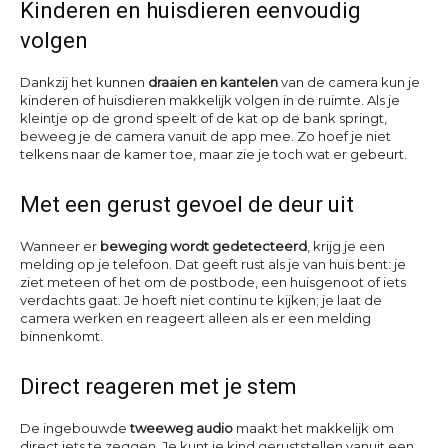
Kinderen en huisdieren eenvoudig
volgen
Dankzij het kunnen
draaien en kantelen
van de camera kun je
kinderen of huisdieren makkelijk volgen in de ruimte. Als je
kleintje op de grond speelt of de kat op de bank springt,
beweeg je de camera vanuit de app mee. Zo hoef je niet
telkens naar de kamer toe, maar zie je toch wat er gebeurt.
Met een gerust gevoel de deur uit
Wanneer er
beweging wordt gedetecteerd
, krijg je een
melding op je telefoon. Dat geeft rust als je van huis bent: je
ziet meteen of het om de postbode, een huisgenoot of iets
verdachts gaat. Je hoeft niet continu te kijken; je laat de
camera werken en reageert alleen als er een melding
binnenkomt.
Direct reageren met je stem
De ingebouwde
tweeweg audio
maakt het makkelijk om
direct iets te zeggen. Je kunt je kind geruststellen vanuit een