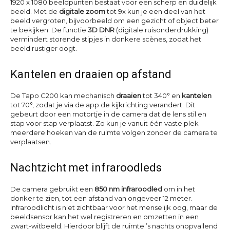
1920 x 1080 beeldpunten bestaat voor een scherp en duidelijk
beeld. Met de
digitale zoom
tot 9x kun je een deel van het
beeld vergroten, bijvoorbeeld om een gezicht of object beter
te bekijken. De functie
3D DNR
(digitale ruisonderdrukking)
vermindert storende stipjes in donkere scènes, zodat het
beeld rustiger oogt.
Kantelen en draaien op afstand
De Tapo C200 kan mechanisch
draaien
tot 340° en
kantelen
tot 70°, zodat je via de app de kijkrichting verandert. Dit
gebeurt door een motortje in de camera dat de lens stil en
stap voor stap verplaatst. Zo kun je vanuit één vaste plek
meerdere hoeken van de ruimte volgen zonder de camera te
verplaatsen.
Nachtzicht met infraroodleds
De camera gebruikt een
850 nm infraroodled
om in het
donker te zien, tot een afstand van ongeveer 12 meter.
Infraroodlicht is niet zichtbaar voor het menselijk oog, maar de
beeldsensor kan het wel registreren en omzetten in een
zwart-witbeeld. Hierdoor blijft de ruimte ’s nachts onopvallend