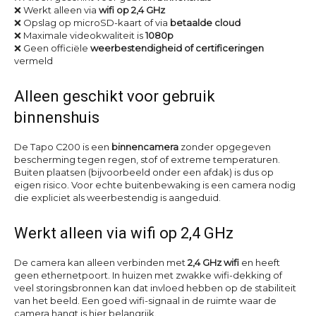
❌ Werkt alleen via
wifi op 2,4 GHz
❌ Opslag op microSD-kaart of via
betaalde cloud
❌ Maximale videokwaliteit is
1080p
❌ Geen officiële
weerbestendigheid of certificeringen
vermeld
Alleen geschikt voor gebruik
binnenshuis
De Tapo C200 is een
binnencamera
zonder opgegeven
bescherming tegen regen, stof of extreme temperaturen.
Buiten plaatsen (bijvoorbeeld onder een afdak) is dus op
eigen risico. Voor echte buitenbewaking is een camera nodig
die expliciet als weerbestendig is aangeduid.
Werkt alleen via wifi op 2,4 GHz
De camera kan alleen verbinden met
2,4 GHz wifi
en heeft
geen ethernetpoort. In huizen met zwakke wifi-dekking of
veel storingsbronnen kan dat invloed hebben op de stabiliteit
van het beeld. Een goed wifi-signaal in de ruimte waar de
camera hangt is hier belangrijk.