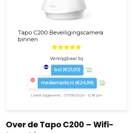
Tapo C200 Beveiligingscamera
binnen
Verkrijgbaar bij
bol
(€21,00)
mediamarkt.nl
(€24,99)
Laatst bijgewerkt:: 07/08/2026 - 12:18 pm
Over de Tapo C200 – Wifi-