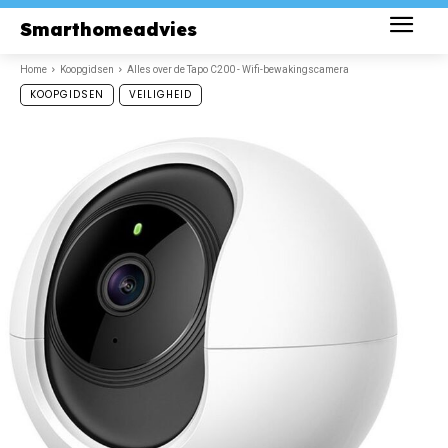
Smarthomeadvies
Home
Koopgidsen
Alles over de Tapo C200 - Wifi-bewakingscamera
KOOPGIDSEN
VEILIGHEID