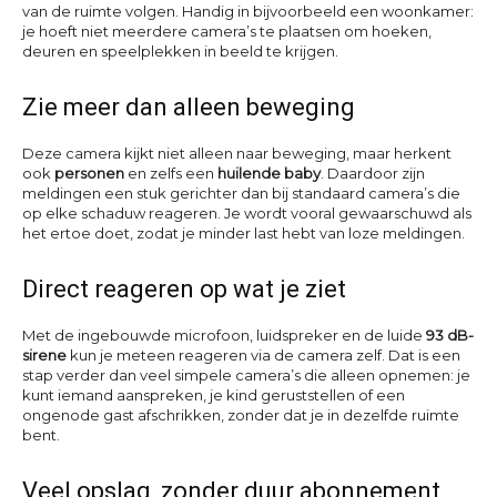
van de ruimte volgen. Handig in bijvoorbeeld een woonkamer:
je hoeft niet meerdere camera’s te plaatsen om hoeken,
deuren en speelplekken in beeld te krijgen.
Zie meer dan alleen beweging
Deze camera kijkt niet alleen naar beweging, maar herkent
ook
personen
en zelfs een
huilende baby
. Daardoor zijn
meldingen een stuk gerichter dan bij standaard camera’s die
op elke schaduw reageren. Je wordt vooral gewaarschuwd als
het ertoe doet, zodat je minder last hebt van loze meldingen.
Direct reageren op wat je ziet
Met de ingebouwde microfoon, luidspreker en de luide
93 dB-
sirene
kun je meteen reageren via de camera zelf. Dat is een
stap verder dan veel simpele camera’s die alleen opnemen: je
kunt iemand aanspreken, je kind geruststellen of een
ongenode gast afschrikken, zonder dat je in dezelfde ruimte
bent.
Veel opslag, zonder duur abonnement