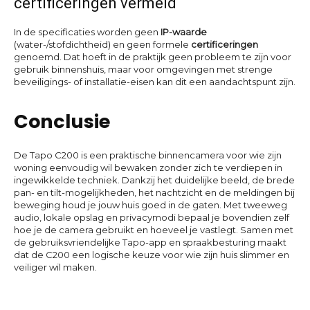
certificeringen vermeld
In de specificaties worden geen
IP-waarde
(water-/stofdichtheid) en geen formele
certificeringen
genoemd. Dat hoeft in de praktijk geen probleem te zijn voor
gebruik binnenshuis, maar voor omgevingen met strenge
beveiligings- of installatie-eisen kan dit een aandachtspunt zijn.
Conclusie
De Tapo C200 is een praktische binnencamera voor wie zijn
woning eenvoudig wil bewaken zonder zich te verdiepen in
ingewikkelde techniek. Dankzij het duidelijke beeld, de brede
pan- en tilt-mogelijkheden, het nachtzicht en de meldingen bij
beweging houd je jouw huis goed in de gaten. Met tweeweg
audio, lokale opslag en privacymodi bepaal je bovendien zelf
hoe je de camera gebruikt en hoeveel je vastlegt. Samen met
de gebruiksvriendelijke Tapo-app en spraakbesturing maakt
dat de C200 een logische keuze voor wie zijn huis slimmer en
veiliger wil maken.