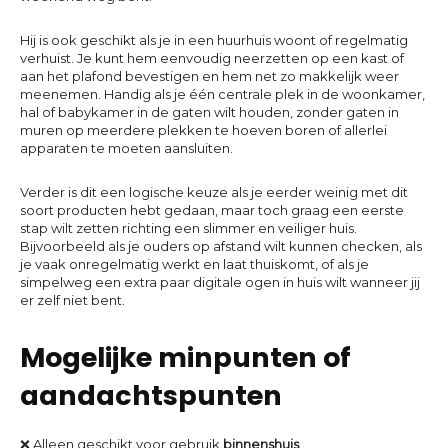
Hij is ook geschikt als je in een huurhuis woont of regelmatig
verhuist. Je kunt hem eenvoudig neerzetten op een kast of
aan het plafond bevestigen en hem net zo makkelijk weer
meenemen. Handig als je één centrale plek in de woonkamer,
hal of babykamer in de gaten wilt houden, zonder gaten in
muren op meerdere plekken te hoeven boren of allerlei
apparaten te moeten aansluiten.
Verder is dit een logische keuze als je eerder weinig met dit
soort producten hebt gedaan, maar toch graag een eerste
stap wilt zetten richting een slimmer en veiliger huis.
Bijvoorbeeld als je ouders op afstand wilt kunnen checken, als
je vaak onregelmatig werkt en laat thuiskomt, of als je
simpelweg een extra paar digitale ogen in huis wilt wanneer jij
er zelf niet bent.
Mogelijke minpunten of
aandachtspunten
❌ Alleen geschikt voor gebruik
binnenshuis