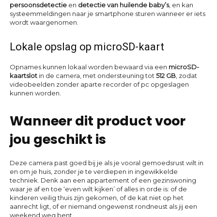
persoonsdetectie
en
detectie van huilende baby’s
, en kan
systeemmeldingen naar je smartphone sturen wanneer er iets
wordt waargenomen.
Lokale opslag op microSD-kaart
Opnames kunnen lokaal worden bewaard via een
microSD-
kaartslot
in de camera, met ondersteuning tot
512 GB
, zodat
videobeelden zonder aparte recorder of pc opgeslagen
kunnen worden.
Wanneer dit product voor
jou geschikt is
Deze camera past goed bij je als je vooral gemoedsrust wilt in
en om je huis, zonder je te verdiepen in ingewikkelde
techniek. Denk aan een appartement of een gezinswoning
waar je af en toe ‘even wilt kijken’ of alles in orde is: of de
kinderen veilig thuis zijn gekomen, of de kat niet op het
aanrecht ligt, of er niemand ongewenst rondneust als jij een
weekend weg bent.