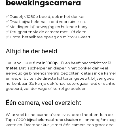
bewakingscamera
✅ Duidelijk 1080p‑beeld, ook in het donker
✅ Draait bijna helemaal rond voor ruim zicht
✅ Meldingen bij beweging en huilende baby
✅ Terugpraten via de camera met luid alarm
✅ Grote, betaalbare opslag op microSD-kaart
Altijd helder beeld
De Tapo C200 filmt in
1080p HD
en heeft nachtzicht tot
12
meter
. Dat is scherper en dieper in het donker dan veel
eenvoudige binnencamera’s. Gezichten, details in de kamer
en wat er buiten de directe lichtbron gebeurt, blijven goed
herkenbaar. Zo kun je ook ’s nachts terugzien wat er echt is
gebeurd, zonder vage of korrelige beelden.
Één camera, veel overzicht
Waar veel binnencamera’s een vast beeld hebben, kan de
Tapo C200
bijna helemaal rond draaien
en omhoog/omlaag
kantelen. Daardoor kun je met één camera een groot deel