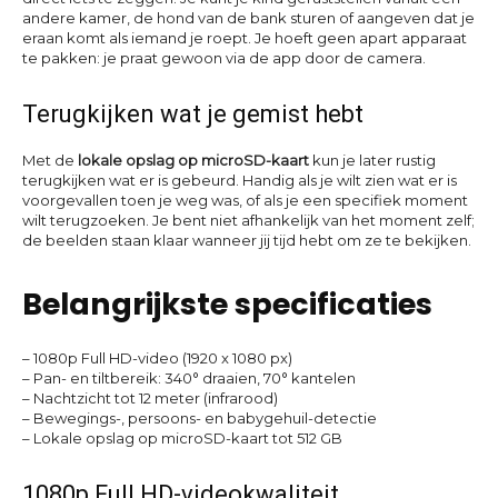
andere kamer, de hond van de bank sturen of aangeven dat je
eraan komt als iemand je roept. Je hoeft geen apart apparaat
te pakken: je praat gewoon via de app door de camera.
Terugkijken wat je gemist hebt
Met de
lokale opslag op microSD-kaart
kun je later rustig
terugkijken wat er is gebeurd. Handig als je wilt zien wat er is
voorgevallen toen je weg was, of als je een specifiek moment
wilt terugzoeken. Je bent niet afhankelijk van het moment zelf;
de beelden staan klaar wanneer jij tijd hebt om ze te bekijken.
Belangrijkste specificaties
– 1080p Full HD-video (1920 x 1080 px)
– Pan- en tiltbereik: 340° draaien, 70° kantelen
– Nachtzicht tot 12 meter (infrarood)
– Bewegings-, persoons- en babygehuil-detectie
– Lokale opslag op microSD-kaart tot 512 GB
1080p Full HD-videokwaliteit