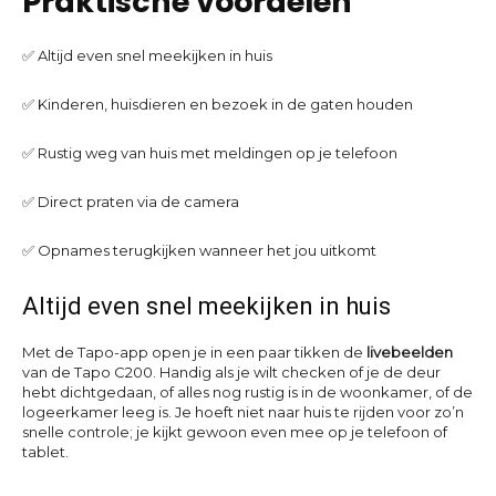
Praktische voordelen
✅ Altijd even snel meekijken in huis
✅ Kinderen, huisdieren en bezoek in de gaten houden
✅ Rustig weg van huis met meldingen op je telefoon
✅ Direct praten via de camera
✅ Opnames terugkijken wanneer het jou uitkomt
Altijd even snel meekijken in huis
Met de Tapo-app open je in een paar tikken de
livebeelden
van de Tapo C200. Handig als je wilt checken of je de deur
hebt dichtgedaan, of alles nog rustig is in de woonkamer, of de
logeerkamer leeg is. Je hoeft niet naar huis te rijden voor zo’n
snelle controle; je kijkt gewoon even mee op je telefoon of
tablet.