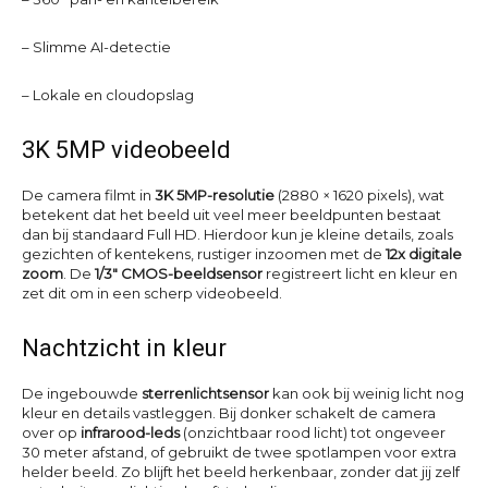
– Slimme AI-detectie
– Lokale en cloudopslag
3K 5MP videobeeld
De camera filmt in
3K 5MP-resolutie
(2880 × 1620 pixels), wat
betekent dat het beeld uit veel meer beeldpunten bestaat
dan bij standaard Full HD. Hierdoor kun je kleine details, zoals
gezichten of kentekens, rustiger inzoomen met de
12x digitale
zoom
. De
1/3″ CMOS-beeldsensor
registreert licht en kleur en
zet dit om in een scherp videobeeld.
Nachtzicht in kleur
De ingebouwde
sterrenlichtsensor
kan ook bij weinig licht nog
kleur en details vastleggen. Bij donker schakelt de camera
over op
infrarood-leds
(onzichtbaar rood licht) tot ongeveer
30 meter afstand, of gebruikt de twee spotlampen voor extra
helder beeld. Zo blijft het beeld herkenbaar, zonder dat jij zelf