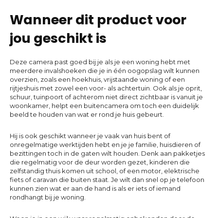
Wanneer dit product voor
jou geschikt is
Deze camera past goed bij je als je een woning hebt met
meerdere invalshoeken die je in één oogopslag wilt kunnen
overzien, zoals een hoekhuis, vrijstaande woning of een
rijtjeshuis met zowel een voor- als achtertuin. Ook als je oprit,
schuur, tuinpoort of achterom niet direct zichtbaar is vanuit je
woonkamer, helpt een buiten­camera om toch een duidelijk
beeld te houden van wat er rond je huis gebeurt.
Hij is ook geschikt wanneer je vaak van huis bent of
onregelmatige werktijden hebt en je je familie, huisdieren of
bezittingen toch in de gaten wilt houden. Denk aan pakketjes
die regelmatig voor de deur worden gezet, kinderen die
zelfstandig thuis komen uit school, of een motor, elektrische
fiets of caravan die buiten staat. Je wilt dan snel op je telefoon
kunnen zien wat er aan de hand is als er iets of iemand
rondhangt bij je woning.