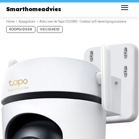
Smarthomeadvies
Home
Koopgidsen
Alles over de Tapo C530WS - Outdoor wifi-beveiligingscamera
KOOPGIDSEN
VEILIGHEID