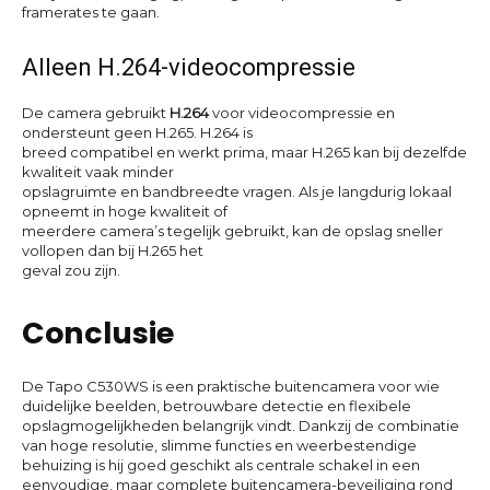
framerates te gaan.
Alleen H.264-videocompressie
De camera gebruikt
H.264
voor videocompressie en
ondersteunt geen H.265. H.264 is
breed compatibel en werkt prima, maar H.265 kan bij dezelfde
kwaliteit vaak minder
opslagruimte en bandbreedte vragen. Als je langdurig lokaal
opneemt in hoge kwaliteit of
meerdere camera’s tegelijk gebruikt, kan de opslag sneller
vollopen dan bij H.265 het
geval zou zijn.
Conclusie
De Tapo C530WS is een praktische buitencamera voor wie
duidelijke beelden, betrouwbare detectie en flexibele
opslagmogelijkheden belangrijk vindt. Dankzij de combinatie
van hoge resolutie, slimme functies en weerbestendige
behuizing is hij goed geschikt als centrale schakel in een
eenvoudige, maar complete buitencamera-beveiliging rond