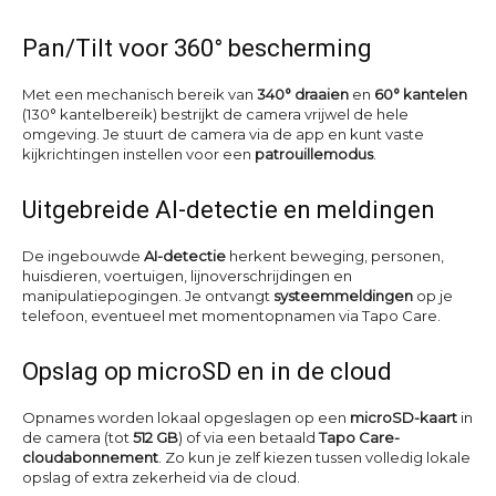
Pan/Tilt voor 360° bescherming
Met een mechanisch bereik van
340° draaien
en
60° kantelen
(130° kantelbereik) bestrijkt de camera vrijwel de hele
omgeving. Je stuurt de camera via de app en kunt vaste
kijkrichtingen instellen voor een
patrouillemodus
.
Uitgebreide AI-detectie en meldingen
De ingebouwde
AI-detectie
herkent beweging, personen,
huisdieren, voertuigen, lijnoverschrijdingen en
manipulatiepogingen. Je ontvangt
systeemmeldingen
op je
telefoon, eventueel met momentopnamen via Tapo Care.
Opslag op microSD en in de cloud
Opnames worden lokaal opgeslagen op een
microSD-kaart
in
de camera (tot
512 GB
) of via een betaald
Tapo Care-
cloudabonnement
. Zo kun je zelf kiezen tussen volledig lokale
opslag of extra zekerheid via de cloud.