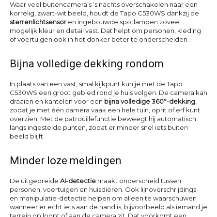
Waar veel buitencamera’s ’s nachts overschakelen naar een
korrelig, zwart-wit beeld, houdt de Tapo C530WS dankzij de
sterrenlichtsensor
en ingebouwde spotlampen zoveel
mogelijk kleur en detail vast. Dat helpt om personen, kleding
of voertuigen ook in het donker beter te onderscheiden.
Bijna volledige dekking rondom
In plaats van een vast, smal kijkpunt kun je met de Tapo
C530WS een groot gebied rond je huis volgen. De camera kan
draaien en kantelen voor een
bijna volledige 360°-dekking
,
zodat je met één camera vaak een hele tuin, oprit of erf kunt
overzien. Met de patrouillefunctie beweegt hij automatisch
langs ingestelde punten, zodat er minder snel iets buiten
beeld blijft.
Minder loze meldingen
De uitgebreide
AI-detectie
maakt onderscheid tussen
personen, voertuigen en huisdieren. Ook lijnoverschrijdings-
en manipulatie-detectie helpen om alleen te waarschuwen
wanneer er echt iets aan de hand is, bijvoorbeeld als iemand je
terrein op loopt of aan de camera zit. Dat voorkomt een