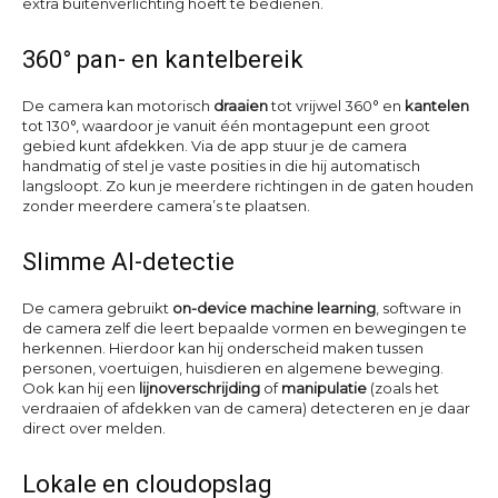
extra buitenverlichting hoeft te bedienen.
360° pan- en kantelbereik
De camera kan motorisch
draaien
tot vrijwel 360° en
kantelen
tot 130°, waardoor je vanuit één montagepunt een groot
gebied kunt afdekken. Via de app stuur je de camera
handmatig of stel je vaste posities in die hij automatisch
langsloopt. Zo kun je meerdere richtingen in de gaten houden
zonder meerdere camera’s te plaatsen.
Slimme AI-detectie
De camera gebruikt
on-device machine learning
, software in
de camera zelf die leert bepaalde vormen en bewegingen te
herkennen. Hierdoor kan hij onderscheid maken tussen
personen, voertuigen, huisdieren en algemene beweging.
Ook kan hij een
lijnoverschrijding
of
manipulatie
(zoals het
verdraaien of afdekken van de camera) detecteren en je daar
direct over melden.
Lokale en cloudopslag