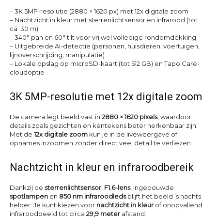
– 3K 5MP-resolutie (2880 × 1620 px) met 12x digitale zoom
– Nachtzicht in kleur met sterrenlichtsensor en infrarood (tot
ca. 30 m)
– 340° pan en 60° tilt voor vrijwel volledige rondomdekking
– Uitgebreide AI-detectie (personen, huisdieren, voertuigen,
lijnoverschrijding, manipulatie)
– Lokale opslag op microSD-kaart (tot 512 GB) en Tapo Care-
cloudoptie
3K 5MP-resolutie met 12x digitale zoom
De camera legt beeld vast in
2880 × 1620 pixels
, waardoor
details zoals gezichten en kentekens beter herkenbaar zijn.
Met de
12x digitale zoom
kun je in de liveweergave of
opnames inzoomen zonder direct veel detail te verliezen.
Nachtzicht in kleur en infraroodbereik
Dankzij de
sterrenlichtsensor
,
F1.6-lens
, ingebouwde
spotlampen
en
850 nm infraroodleds
blijft het beeld ’s nachts
helder. Je kunt kiezen voor
nachtzicht in kleur
of onopvallend
infraroodbeeld tot circa
29,9 meter
afstand.