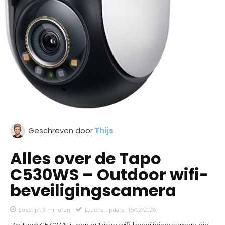
Geschreven door
Thijs
Alles over de Tapo
C530WS – Outdoor wifi-
beveiligingscamera
Leestijd:
9
minuten
Laatste update:
15/02/2026
De Tapo C530WS is een outdoor wifi-beveiligingscamera die