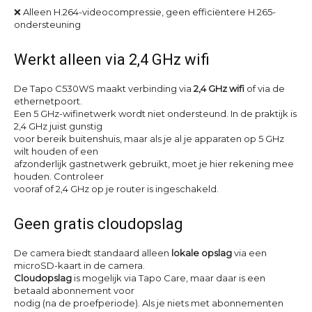
❌ Alleen H.264-videocompressie, geen efficiëntere H.265-
ondersteuning
Werkt alleen via 2,4 GHz wifi
De Tapo C530WS maakt verbinding via
2,4 GHz wifi
of via de
ethernetpoort.
Een 5 GHz-wifinetwerk wordt niet ondersteund. In de praktijk is
2,4 GHz juist gunstig
voor bereik buitenshuis, maar als je al je apparaten op 5 GHz
wilt houden of een
afzonderlijk gastnetwerk gebruikt, moet je hier rekening mee
houden. Controleer
vooraf of 2,4 GHz op je router is ingeschakeld.
Geen gratis cloudopslag
De camera biedt standaard alleen
lokale opslag
via een
microSD-kaart in de camera.
Cloudopslag
is mogelijk via Tapo Care, maar daar is een
betaald abonnement voor
nodig (na de proefperiode). Als je niets met abonnementen