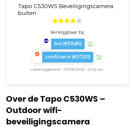
Tapo C530WS Beveiligingscamera
buiten
Verkrijgbaar bij
bol
(€59,85)
coolblue.nl
(€57,00)
Laatst bijgewerkt:: 07/08/2026 - 12:02 am
Over de Tapo C530WS –
Outdoor wifi-
beveiligingscamera