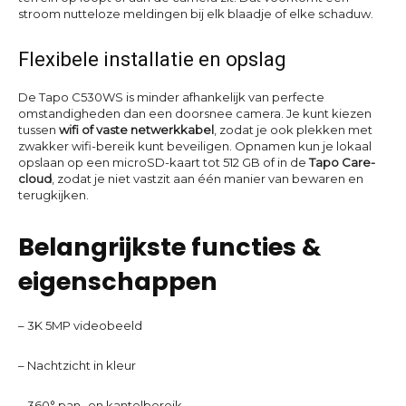
stroom nutteloze meldingen bij elk blaadje of elke schaduw.
Flexibele installatie en opslag
De Tapo C530WS is minder afhankelijk van perfecte
omstandigheden dan een doorsnee camera. Je kunt kiezen
tussen
wifi of vaste netwerkkabel
, zodat je ook plekken met
zwakker wifi-bereik kunt beveiligen. Opnamen kun je lokaal
opslaan op een microSD-kaart tot 512 GB of in de
Tapo Care-
cloud
, zodat je niet vastzit aan één manier van bewaren en
terugkijken.
Belangrijkste functies &
eigenschappen
– 3K 5MP videobeeld
– Nachtzicht in kleur
– 360° pan- en kantelbereik