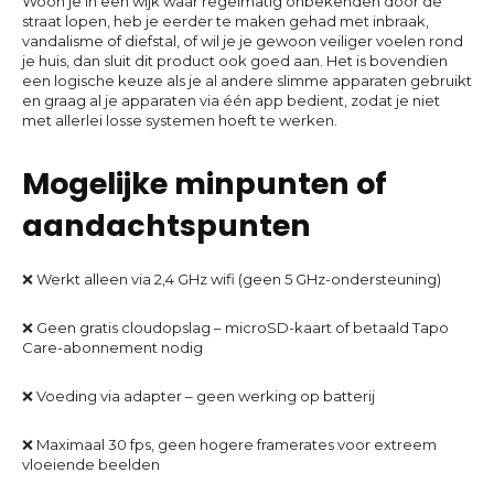
Woon je in een wijk waar regelmatig onbekenden door de
straat lopen, heb je eerder te maken gehad met inbraak,
vandalisme of diefstal, of wil je je gewoon veiliger voelen rond
je huis, dan sluit dit product ook goed aan. Het is bovendien
een logische keuze als je al andere slimme apparaten gebruikt
en graag al je apparaten via één app bedient, zodat je niet
met allerlei losse systemen hoeft te werken.
Mogelijke minpunten of
aandachtspunten
❌ Werkt alleen via 2,4 GHz wifi (geen 5 GHz-ondersteuning)
❌ Geen gratis cloudopslag – microSD-kaart of betaald Tapo
Care-abonnement nodig
❌ Voeding via adapter – geen werking op batterij
❌ Maximaal 30 fps, geen hogere framerates voor extreem
vloeiende beelden