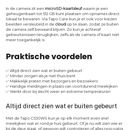
In de camera zit een
microSD-kaartsleuf
waarin je een
geheugenkaart tot 512 GB kunt plaatsen om opnames direct
lokaal te bewaren. Via Tapo Care kun je er ook voor kiezen
beelden versleuteld in de
cloud
op te slaan, zodat ze buiten
de camera zelf bewaard blijven. Zo kun je achteraf
gebeurtenissen terugkijken, zelfs als de camera of kaart niet
meer toegankelijk is.
Praktische voordelen
✅ Altijd direct zien wat er buiten gebeurt
✅ Minder zorgen als je niet thuis bent
✅ Makkelijk praten met bezorgers en bezoekers
✅ Handige meldingen in plaats van voortdurend meekijken
✅ Werkt door bij slecht weer en extreme temperaturen
Altijd direct zien wat er buiten gebeurt
Met de Tapo C530WS kun je op elk moment even snel
meekijken wat er rond je huis gebeurt. Of je nu wilt zien wie er
bij de deur staat, of gewoon wilt controleren of alles nog rustig