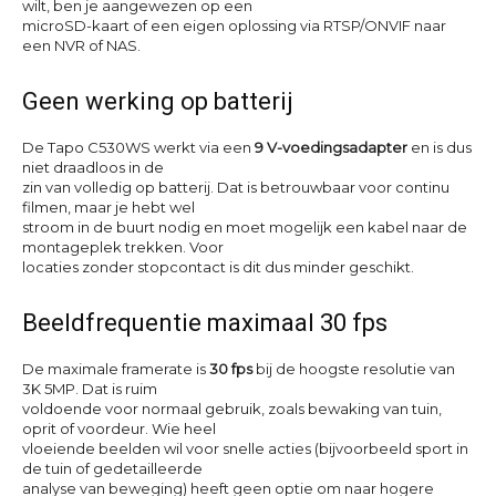
wilt, ben je aangewezen op een
microSD-kaart of een eigen oplossing via RTSP/ONVIF naar
een NVR of NAS.
Geen werking op batterij
De Tapo C530WS werkt via een
9 V-voedingsadapter
en is dus
niet draadloos in de
zin van volledig op batterij. Dat is betrouwbaar voor continu
filmen, maar je hebt wel
stroom in de buurt nodig en moet mogelijk een kabel naar de
montageplek trekken. Voor
locaties zonder stopcontact is dit dus minder geschikt.
Beeldfrequentie maximaal 30 fps
De maximale framerate is
30 fps
bij de hoogste resolutie van
3K 5MP. Dat is ruim
voldoende voor normaal gebruik, zoals bewaking van tuin,
oprit of voordeur. Wie heel
vloeiende beelden wil voor snelle acties (bijvoorbeeld sport in
de tuin of gedetailleerde
analyse van beweging) heeft geen optie om naar hogere