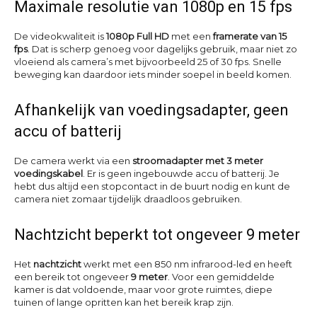
Maximale resolutie van 1080p en 15 fps
De videokwaliteit is
1080p Full HD
met een
framerate van 15
fps
. Dat is scherp genoeg voor dagelijks gebruik, maar niet zo
vloeiend als camera’s met bijvoorbeeld 25 of 30 fps. Snelle
beweging kan daardoor iets minder soepel in beeld komen.
Afhankelijk van voedingsadapter, geen
accu of batterij
De camera werkt via een
stroomadapter met 3 meter
voedingskabel
. Er is geen ingebouwde accu of batterij. Je
hebt dus altijd een stopcontact in de buurt nodig en kunt de
camera niet zomaar tijdelijk draadloos gebruiken.
Nachtzicht beperkt tot ongeveer 9 meter
Het
nachtzicht
werkt met een 850 nm infrarood-led en heeft
een bereik tot ongeveer
9 meter
. Voor een gemiddelde
kamer is dat voldoende, maar voor grote ruimtes, diepe
tuinen of lange opritten kan het bereik krap zijn.