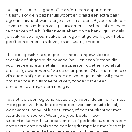
De Tapo C100 past goed bij je als je in een appartement,
rijtjeshuis of klein gezinshuis woont en graag een extra paar
ogen in huis hebt wanneer je er zelf niet bent. Bijvoorbeeld om
te zien of de kinderen veilig thuiskomen uit school, of om even
te checken of je huisdier niet stiekem op de bank ligt. Ook als
je vaak korte tripjes maakt of onregelmatige werktijden hebt,
geeft een camera als deze je snel rust in je hoofd.
Hij is ook geschikt als je geen zin hebt in ingewikkelde
techniek of uitgebreide bekabeling. Denk aan iemand die
voor het eerst iets met slimme apparaten doet en vooral wil
dat het “gewoon werkt” via de smartphone. Of aan iemand die
zijn ouders of grootouders een eenvoudige manier wil geven
om af en toe in huis mee te kijken, zonder dat er een
compleet alarmsysteem nodig is.
Tot slot is dit een logische keuze als je vooral de binnenruimtes
in de gaten wilt houden: de voordeur van binnenuit, de hal,
woonkamer, baby- of kinderkamer, of een thuiskantoor met
waardevolle spullen. Woon je bijvoorbeeld in een
studentenkamer, huurappartement of gedeeld huis, dan is een
compacte camera als deze een laagdrempelige manier om je
woonruimte beter te beschermen en toch binnen een