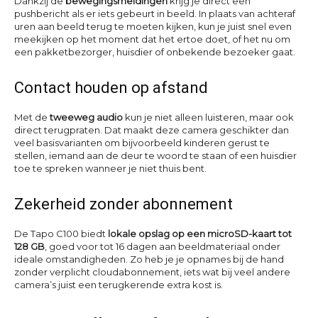
Dankzij de
bewegingsmeldingen
krijg je direct een
pushbericht als er iets gebeurt in beeld. In plaats van achteraf
uren aan beeld terug te moeten kijken, kun je juist snel even
meekijken op het moment dat het ertoe doet, of het nu om
een pakketbezorger, huisdier of onbekende bezoeker gaat.
Contact houden op afstand
Met de
tweeweg audio
kun je niet alleen luisteren, maar ook
direct terugpraten. Dat maakt deze camera geschikter dan
veel basisvarianten om bijvoorbeeld kinderen gerust te
stellen, iemand aan de deur te woord te staan of een huisdier
toe te spreken wanneer je niet thuis bent.
Zekerheid zonder abonnement
De Tapo C100 biedt
lokale opslag op een microSD-kaart tot
128 GB
, goed voor tot 16 dagen aan beeldmateriaal onder
ideale omstandigheden. Zo heb je je opnames bij de hand
zonder verplicht cloudabonnement, iets wat bij veel andere
camera’s juist een terugkerende extra kost is.