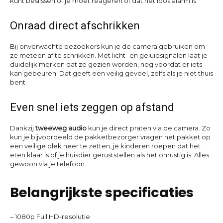
kunt beslissen of je moet reageren of dat het loos alarm is.
Onraad direct afschrikken
Bij onverwachte bezoekers kun je de camera gebruiken om
ze meteen af te schrikken. Met licht- en geluidsignalen laat je
duidelijk merken dat ze gezien worden, nog voordat er iets
kan gebeuren. Dat geeft een veilig gevoel, zelfs als je niet thuis
bent.
Even snel iets zeggen op afstand
Dankzij
tweeweg audio
kun je direct praten via de camera. Zo
kun je bijvoorbeeld de pakketbezorger vragen het pakket op
een veilige plek neer te zetten, je kinderen roepen dat het
eten klaar is of je huisdier geruststellen als het onrustig is. Alles
gewoon via je telefoon.
Belangrijkste specificaties
– 1080p Full HD-resolutie