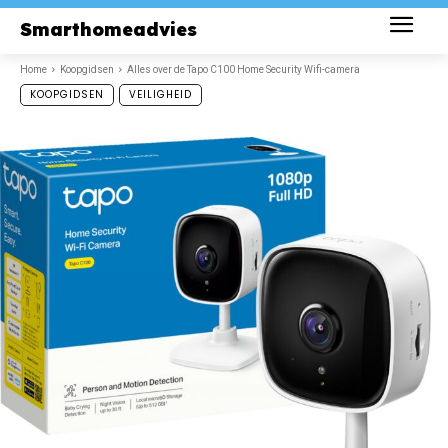
Smarthomeadvies
Home
Koopgidsen
Alles over de Tapo C100 Home Security Wifi-camera
KOOPGIDSEN
VEILIGHEID