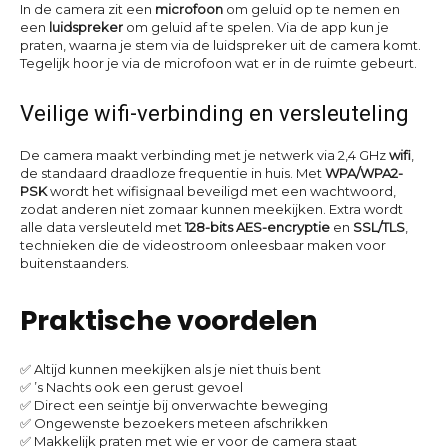
In de camera zit een
microfoon
om geluid op te nemen en
een
luidspreker
om geluid af te spelen. Via de app kun je
praten, waarna je stem via de luidspreker uit de camera komt.
Tegelijk hoor je via de microfoon wat er in de ruimte gebeurt.
Veilige wifi-verbinding en versleuteling
De camera maakt verbinding met je netwerk via 2,4 GHz
wifi
,
de standaard draadloze frequentie in huis. Met
WPA/WPA2-
PSK
wordt het wifisignaal beveiligd met een wachtwoord,
zodat anderen niet zomaar kunnen meekijken. Extra wordt
alle data versleuteld met
128-bits AES-encryptie
en
SSL/TLS
,
technieken die de videostroom onleesbaar maken voor
buitenstaanders.
Praktische voordelen
✅ Altijd kunnen meekijken als je niet thuis bent
✅ ’s Nachts ook een gerust gevoel
✅ Direct een seintje bij onverwachte beweging
✅ Ongewenste bezoekers meteen afschrikken
✅ Makkelijk praten met wie er voor de camera staat