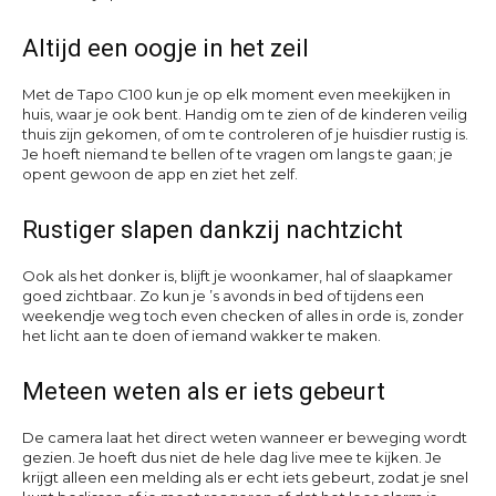
Altijd een oogje in het zeil
Met de Tapo C100 kun je op elk moment even meekijken in
huis, waar je ook bent. Handig om te zien of de kinderen veilig
thuis zijn gekomen, of om te controleren of je huisdier rustig is.
Je hoeft niemand te bellen of te vragen om langs te gaan; je
opent gewoon de app en ziet het zelf.
Rustiger slapen dankzij nachtzicht
Ook als het donker is, blijft je woonkamer, hal of slaapkamer
goed zichtbaar. Zo kun je ’s avonds in bed of tijdens een
weekendje weg toch even checken of alles in orde is, zonder
het licht aan te doen of iemand wakker te maken.
Meteen weten als er iets gebeurt
De camera laat het direct weten wanneer er beweging wordt
gezien. Je hoeft dus niet de hele dag live mee te kijken. Je
krijgt alleen een melding als er echt iets gebeurt, zodat je snel