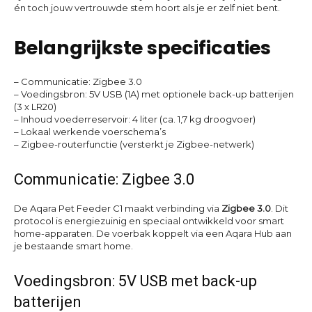
én toch jouw vertrouwde stem hoort als je er zelf niet bent.
Belangrijkste specificaties
– Communicatie: Zigbee 3.0
– Voedingsbron: 5V USB (1A) met optionele back-up batterijen
(3 x LR20)
– Inhoud voederreservoir: 4 liter (ca. 1,7 kg droogvoer)
– Lokaal werkende voerschema’s
– Zigbee-routerfunctie (versterkt je Zigbee-netwerk)
Communicatie: Zigbee 3.0
De Aqara Pet Feeder C1 maakt verbinding via
Zigbee 3.0
. Dit
protocol is energiezuinig en speciaal ontwikkeld voor smart
home-apparaten. De voerbak koppelt via een Aqara Hub aan
je bestaande smart home.
Voedingsbron: 5V USB met back-up
batterijen