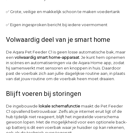
✅ Grote, veilige en makkelijk schoon te maken voedertank
✅ Eigen ingesproken bericht bij iedere voermoment
Volwaardig deel van je smart home
De Aqara Pet Feeder C1 is geen losse automatische bak, maar
een
volwaardig smart home-apparaat
. Je kunt hem opnemen
in scènes en automatiseringen via de Aqara Home app, zodat
hij samenwerkt met sensoren en knoppen in huis. Daardoor
past de voerbak zich aan jullie dagelijkse routine aan, in plaats
van dat jouw routine om de voerbak heen moet draaien.
Blijft voeren bij storingen
De ingebouwde
lokale schemafunctie
maakt de Pet Feeder
C1 opvallend betrouwbaar. Zelfs als je internet eruit ligt of de
hub tijdelijk niet reageert, blijft het ingestelde voerschema
gewoon lopen. Met de mogelijkheid voor een optionele back-
up batterij is dit een voerbak waar je huisdier op kan rekenen,
ook als de techniek even tegenzit.