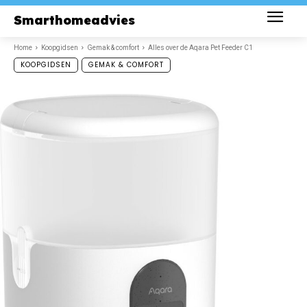
Smarthomeadvies
Home
Koopgidsen
Gemak & comfort
Alles over de Aqara Pet Feeder C1
KOOPGIDSEN
GEMAK & COMFORT