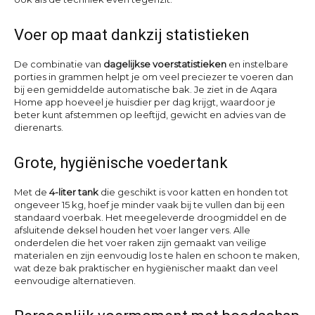
Voer op maat dankzij statistieken
De combinatie van
dagelijkse voerstatistieken
en instelbare
porties in grammen helpt je om veel preciezer te voeren dan
bij een gemiddelde automatische bak. Je ziet in de Aqara
Home app hoeveel je huisdier per dag krijgt, waardoor je
beter kunt afstemmen op leeftijd, gewicht en advies van de
dierenarts.
Grote, hygiënische voedertank
Met de
4-liter tank
die geschikt is voor katten en honden tot
ongeveer 15 kg, hoef je minder vaak bij te vullen dan bij een
standaard voerbak. Het meegeleverde droogmiddel en de
afsluitende deksel houden het voer langer vers. Alle
onderdelen die het voer raken zijn gemaakt van veilige
materialen en zijn eenvoudig los te halen en schoon te maken,
wat deze bak praktischer en hygiënischer maakt dan veel
eenvoudige alternatieven.