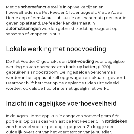
Met de
schemafunctie
stel je in op welke tijden en
hoeveelheden de Pet Feeder C1 voer uitgeeft. Via de Aqara
Home app of een Aqara Hub kun je ook handmatig een portie
geven op afstand. De feeder kan daarnaast in
automatiseringen
worden gebruikt, zodat hij reageert op
sensoren of knoppen in huis.
Lokale werking met noodvoeding
De Pet Feeder C1 gebruikt een
USB-voeding
voor dagelijkse
werking en kan daarnaast een
back-up batterij
(LR20)
gebruiken als noodstroom. De ingestelde voerschema’s
worden in het apparaat zelf opgeslagen en lokaal uitgevoerd.
Daardoor blijft het voer op de geplande tijden uitgedeeld
worden, ook als de hub of internet tijdelijk niet werkt.
Inzicht in dagelijkse voerhoeveelheid
In de Aqara Home app kun je aangeven hoeveel gram één
portie is. Op basis daarvan laat de Pet Feeder C1 in
statistieken
zien hoeveel voer er per dag is gegeven. Zo krijg je een
duidelijk overzicht van het voerpatroon van je huisdier.