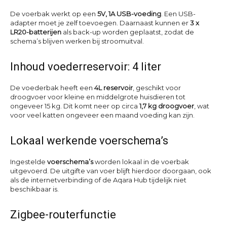
De voerbak werkt op een
5V, 1A USB-voeding
. Een USB-
adapter moet je zelf toevoegen. Daarnaast kunnen er
3 x
LR20-batterijen
als back-up worden geplaatst, zodat de
schema’s blijven werken bij stroomuitval.
Inhoud voederreservoir: 4 liter
De voederbak heeft een
4L reservoir
, geschikt voor
droogvoer voor kleine en middelgrote huisdieren tot
ongeveer 15 kg. Dit komt neer op circa
1,7 kg droogvoer
, wat
voor veel katten ongeveer een maand voeding kan zijn.
Lokaal werkende voerschema’s
Ingestelde
voerschema’s
worden lokaal in de voerbak
uitgevoerd. De uitgifte van voer blijft hierdoor doorgaan, ook
als de internetverbinding of de Aqara Hub tijdelijk niet
beschikbaar is.
Zigbee-routerfunctie