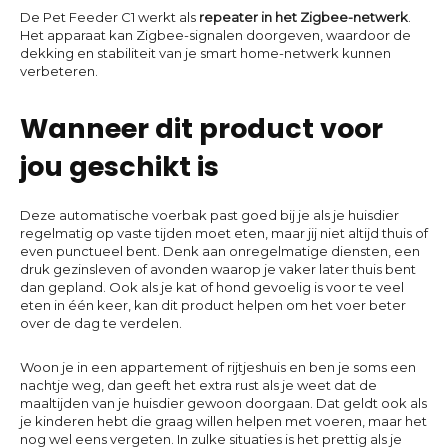
De Pet Feeder C1 werkt als
repeater in het Zigbee-netwerk
.
Het apparaat kan Zigbee-signalen doorgeven, waardoor de
dekking en stabiliteit van je smart home-netwerk kunnen
verbeteren.
Wanneer dit product voor
jou geschikt is
Deze automatische voerbak past goed bij je als je huisdier
regelmatig op vaste tijden moet eten, maar jij niet altijd thuis of
even punctueel bent. Denk aan onregelmatige diensten, een
druk gezinsleven of avonden waarop je vaker later thuis bent
dan gepland. Ook als je kat of hond gevoelig is voor te veel
eten in één keer, kan dit product helpen om het voer beter
over de dag te verdelen.
Woon je in een appartement of rijtjeshuis en ben je soms een
nachtje weg, dan geeft het extra rust als je weet dat de
maaltijden van je huisdier gewoon doorgaan. Dat geldt ook als
je kinderen hebt die graag willen helpen met voeren, maar het
nog wel eens vergeten. In zulke situaties is het prettig als je