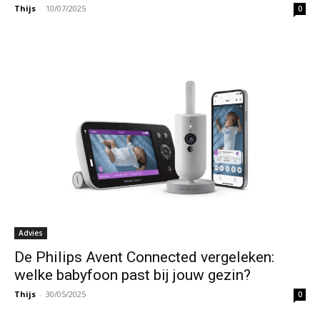
Thijs
-
10/07/2025
0
Advies
De Philips Avent Connected vergeleken:
welke babyfoon past bij jouw gezin?
Thijs
-
30/05/2025
0