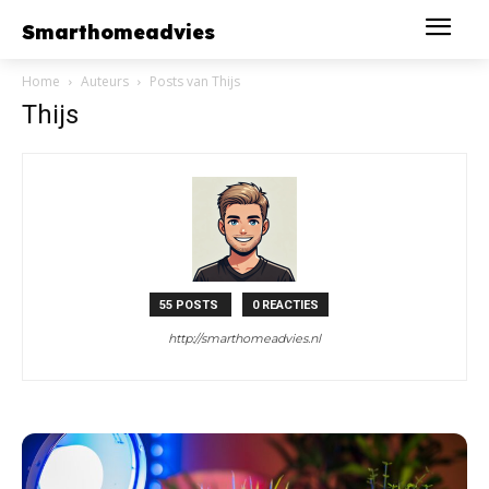
Smarthomeadvies
Home
Auteurs
Posts van Thijs
Thijs
55 POSTS
0 REACTIES
http://smarthomeadvies.nl