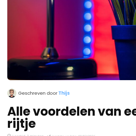
Geschreven door
Thijs
Alle voordelen van 
rijtje
Leestijd:
3
minuten
Laatste update:
09/02/2026