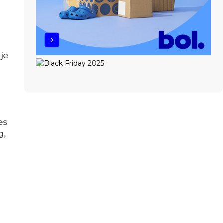
je
es
g,