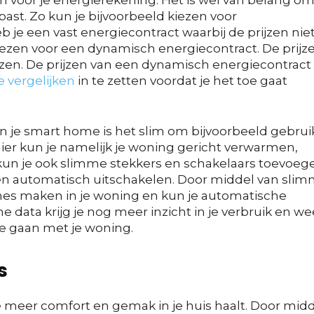
voor je energierekening. Het is wel van belang o
e past. Zo kun je bijvoorbeeld kiezen voor
heb je een vast energiecontract waarbij de prijzen nie
zen voor een dynamisch energiecontract. De prijz
zen. De prijzen van een dynamisch energiecontract
e vergelijken
in te zetten voordat je het toe gaat
 je smart home is het slim om bijvoorbeeld gebrui
er kun je namelijk je woning gericht verwarmen,
 kun je ook slimme stekkers en schakelaars toevoeg
araten automatisch uitschakelen. Door middel van sli
nes maken in je woning en kun je automatische
 data krijg je nog meer inzicht in je verbruik en we
te gaan met je woning.
s
 meer comfort en gemak in je huis haalt. Door mid