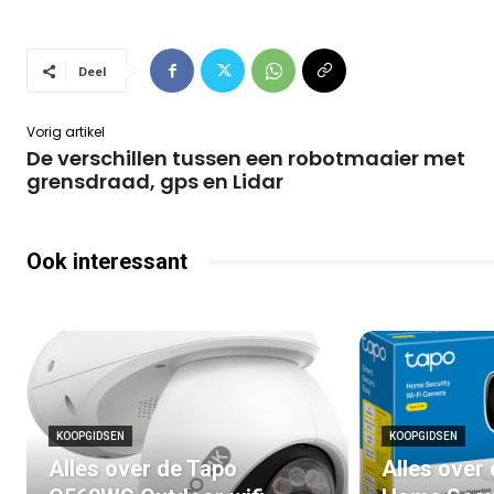
Deel
Vorig artikel
De verschillen tussen een robotmaaier met
grensdraad, gps en Lidar
Ook interessant
KOOPGIDSEN
KOOPGIDSEN
Alles over de Tapo
Alles over