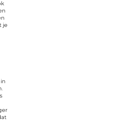
ok
en
en
 je
 in
.
s
ger
dat