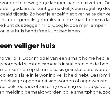
je zonder te bewegen je lampen aan en uitzetten. O
orden gedaan. Je kunt gemakkelijk een regeling do
ald tijdstip. Zo hoef je er zelf niet over na te denk
Een ander gemaksgebruik van een smart home is dat
. Je kunt dus zeggen “ Hoi Google, doe mijn lampen
oor je je huis handsfree kunt bedienen.
een veiliger huis
ning veilig is. Door middel van een smart home heb je
jvoorbeeld slimme camera’s installeren die de boel
emen kunnen op slimme basis geïnstalleerd worden
prettig als je in je woning veiligheid hebt. Daarom i
 waterlekkage opgemerkt kan worden of ongewenste
s ook tools inzetten om je woning een stukje veili
teen melding gemaakt worden op je smartphone, zo