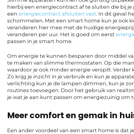
Slimme apparaten kunnen ook gunstig uitpakken 
hierbij een energiecontract af te sluiten die bij j
een
energiecontract afsluiten vast
. In dit geval 
schommelen. Met een smart home kun je ook kie
veranderen hier mee met de huidige energieprij
veranderen per uur. Het is goed om eerst
energi
passen in je smart home.
Om energie te kunnen besparen door middel van
te maken van slimme thermostaten. Op die mani
waardoor je ook minder energie verspilt. Verder
Zo krijg je inzicht in je verbruik en kun je app
verlichting kun je de lampen dimmen, kun je zo
routines toevoegen. Door het gebruik van realtime
je wat je aan kunt passen om energiezuinig om 
Meer comfort en gemak in hui
Een ander voordeel van een smart home is dat je