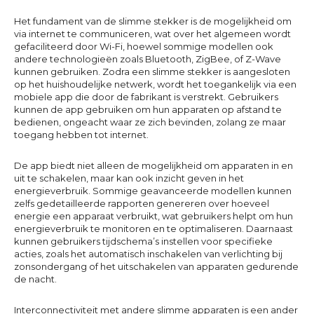
Het fundament van de slimme stekker is de mogelijkheid om
via internet te communiceren, wat over het algemeen wordt
gefaciliteerd door Wi-Fi, hoewel sommige modellen ook
andere technologieën zoals Bluetooth, ZigBee, of Z-Wave
kunnen gebruiken. Zodra een slimme stekker is aangesloten
op het huishoudelijke netwerk, wordt het toegankelijk via een
mobiele app die door de fabrikant is verstrekt. Gebruikers
kunnen de app gebruiken om hun apparaten op afstand te
bedienen, ongeacht waar ze zich bevinden, zolang ze maar
toegang hebben tot internet.
De app biedt niet alleen de mogelijkheid om apparaten in en
uit te schakelen, maar kan ook inzicht geven in het
energieverbruik. Sommige geavanceerde modellen kunnen
zelfs gedetailleerde rapporten genereren over hoeveel
energie een apparaat verbruikt, wat gebruikers helpt om hun
energieverbruik te monitoren en te optimaliseren. Daarnaast
kunnen gebruikers tijdschema’s instellen voor specifieke
acties, zoals het automatisch inschakelen van verlichting bij
zonsondergang of het uitschakelen van apparaten gedurende
de nacht.
Interconnectiviteit met andere slimme apparaten is een ander