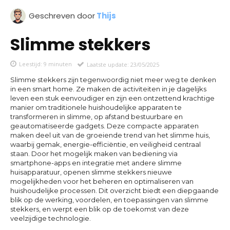
Geschreven door
Thijs
Slimme stekkers
Leestijd:
9
minuten
Laatste update:
23/05/2025
Slimme stekkers zijn tegenwoordig niet meer weg te denken
in een smart home. Ze maken de activiteiten in je dagelijks
leven een stuk eenvoudiger en zijn een ontzettend krachtige
manier om traditionele huishoudelijke apparaten te
transformeren in slimme, op afstand bestuurbare en
geautomatiseerde gadgets. Deze compacte apparaten
maken deel uit van de groeiende trend van het slimme huis,
waarbij gemak, energie-efficiëntie, en veiligheid centraal
staan. Door het mogelijk maken van bediening via
smartphone-apps en integratie met andere slimme
huisapparatuur, openen slimme stekkers nieuwe
mogelijkheden voor het beheren en optimaliseren van
huishoudelijke processen. Dit overzicht biedt een diepgaande
blik op de werking, voordelen, en toepassingen van slimme
stekkers, en werpt een blik op de toekomst van deze
veelzijdige technologie.