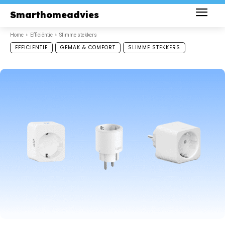
Smarthomeadvies
Home
Efficiëntie
Slimme stekkers
EFFICIËNTIE
GEMAK & COMFORT
SLIMME STEKKERS