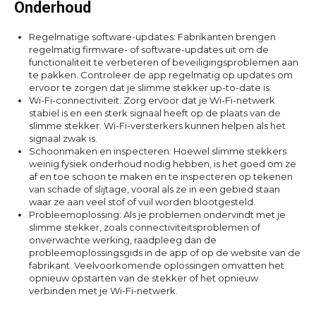
Onderhoud
Regelmatige software-updates: Fabrikanten brengen
regelmatig firmware- of software-updates uit om de
functionaliteit te verbeteren of beveiligingsproblemen aan
te pakken. Controleer de app regelmatig op updates om
ervoor te zorgen dat je slimme stekker up-to-date is.
Wi-Fi-connectiviteit: Zorg ervoor dat je Wi-Fi-netwerk
stabiel is en een sterk signaal heeft op de plaats van de
slimme stekker. Wi-Fi-versterkers kunnen helpen als het
signaal zwak is.
Schoonmaken en inspecteren: Hoewel slimme stekkers
weinig fysiek onderhoud nodig hebben, is het goed om ze
af en toe schoon te maken en te inspecteren op tekenen
van schade of slijtage, vooral als ze in een gebied staan
waar ze aan veel stof of vuil worden blootgesteld.
Probleemoplossing: Als je problemen ondervindt met je
slimme stekker, zoals connectiviteitsproblemen of
onverwachte werking, raadpleeg dan de
probleemoplossingsgids in de app of op de website van de
fabrikant. Veelvoorkomende oplossingen omvatten het
opnieuw opstarten van de stekker of het opnieuw
verbinden met je Wi-Fi-netwerk.