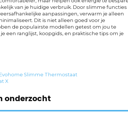
comfortabeler, maar helpen ook energie te bespar
elijk van je huidige verbruik. Door slimme functies
eersafhankelijke aanpassingen, verwarm je alleen
nimaliseert. Dit is niet alleen goed voor je
bben de populairste modellen getest om jou te
e een ranglijst, koopgids, en praktische tips om je
 Evohome Slimme Thermostaat
t X
n onderzocht