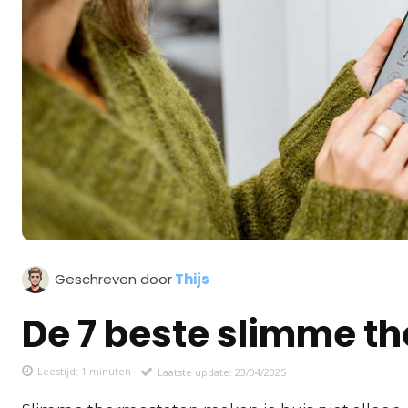
Geschreven door
Thijs
De 7 beste slimme t
Leestijd:
1
minuten
Laatste update:
23/04/2025