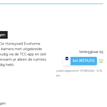
gen
! De Honeywell Evohome
le kamers met uitgebreide
Verkrijgbaar bij
udig via de TCC-app en stel
verwarm je alleen de ruimtes
bol
(€319,00)
dig hebt.
Laatst bijgewerkt:: 07/08/2026 - 12:16
am
ngen