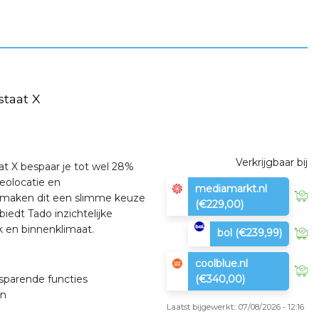
taat X
Verkrijgbaar bij
 X bespaar je tot wel 28%
eolocatie en
mediamarkt.nl
 maken dit een slimme keuze
(€229,00)
iedt Tado inzichtelijke
k en binnenklimaat.
bol
(€239,99)
coolblue.nl
(€340,00)
sparende functies
en
Laatst bijgewerkt:: 07/08/2026 - 12:16