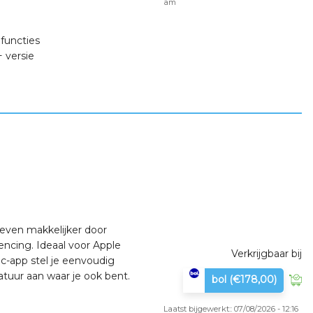
am
functies
 versie
leven makkelijker door
encing. Ideaal voor Apple
Verkrijgbaar bij
c-app stel je eenvoudig
tuur aan waar je ook bent.
bol
(€178,00)
Laatst bijgewerkt:: 07/08/2026 - 12:16