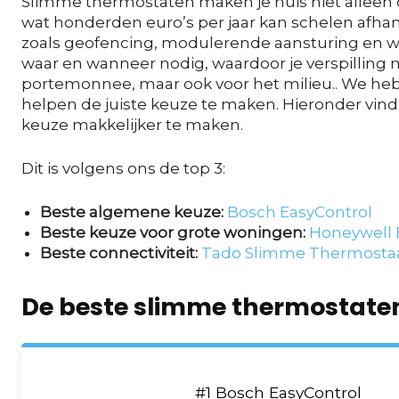
Slimme thermostaten maken je huis niet alleen 
wat honderden euro’s per jaar kan schelen afhank
zoals geofencing, modulerende aansturing en w
waar en wanneer nodig, waardoor je verspilling mi
portemonnee, maar ook voor het milieu.. We he
helpen de juiste keuze te maken. Hieronder vind j
keuze makkelijker te maken.
Dit is volgens ons de top 3:
Beste algemene keuze:
Bosch EasyControl
Beste keuze voor grote woningen:
Honeywell
Beste connectiviteit:
Tado Slimme Thermostaa
De beste slimme thermostate
#1 Bosch EasyControl