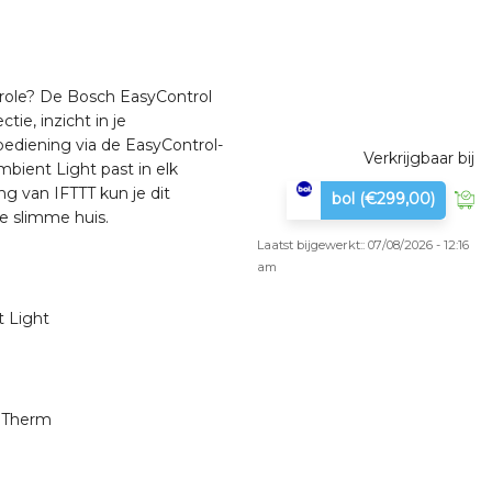
trole? De Bosch EasyControl
ie, inzicht in je
ediening via de EasyControl-
Verkrijgbaar bij
bient Light past in elk
ng van IFTTT kun je dit
bol
(€299,00)
e slimme huis.
Laatst bijgewerkt:: 07/08/2026 - 12:16
am
 Light
enTherm