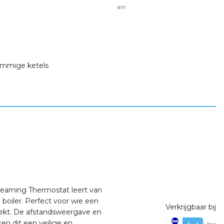
am
sommige ketels
 Learning Thermostat leert van
 boiler. Perfect voor wie een
Verkrijgbaar bij
ekt. De afstandsweergave en
en dit een veilige en