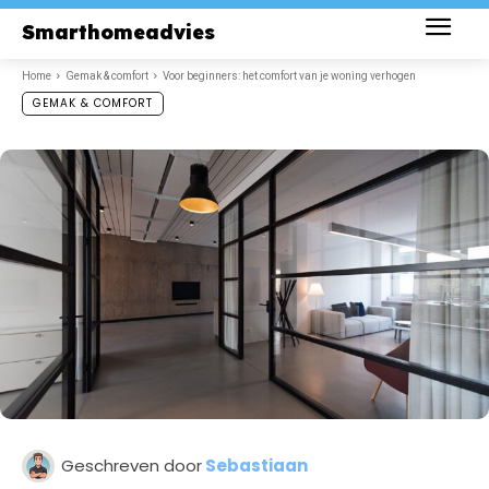
Smarthomeadvies
Home
Gemak & comfort
Voor beginners: het comfort van je woning verhogen
GEMAK & COMFORT
Geschreven door
Sebastiaan