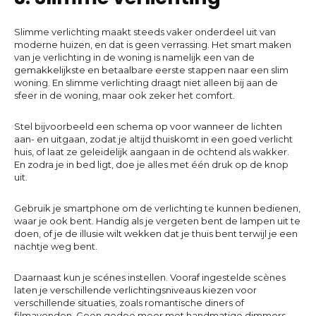
Slimme verlichting maakt steeds vaker onderdeel uit van
moderne huizen, en dat is geen verrassing. Het smart maken
van je verlichting in de woning is namelijk een van de
gemakkelijkste en betaalbare eerste stappen naar een slim
woning. En slimme verlichting draagt niet alleen bij aan de
sfeer in de woning, maar ook zeker het comfort.
Stel bijvoorbeeld een schema op voor wanneer de lichten
aan- en uitgaan, zodat je altijd thuiskomt in een goed verlicht
huis, of laat ze geleidelijk aangaan in de ochtend als wakker.
En zodra je in bed ligt, doe je alles met één druk op de knop
uit.
Gebruik je smartphone om de verlichting te kunnen bedienen,
waar je ook bent. Handig als je vergeten bent de lampen uit te
doen, of je de illusie wilt wekken dat je thuis bent terwijl je een
nachtje weg bent.
Daarnaast kun je scénes instellen. Vooraf ingestelde scènes
laten je verschillende verlichtingsniveaus kiezen voor
verschillende situaties, zoals romantische diners of
filmavonden. Geen gedoe meer met handmatige dimmers.