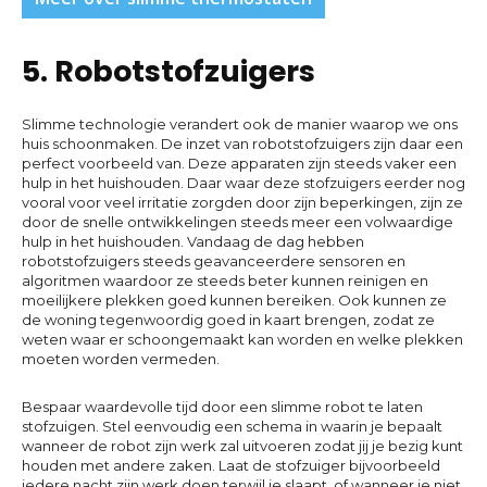
5. Robotstofzuigers
Slimme technologie verandert ook de manier waarop we ons
huis schoonmaken. De inzet van robotstofzuigers zijn daar een
perfect voorbeeld van. Deze apparaten zijn steeds vaker een
hulp in het huishouden. Daar waar deze stofzuigers eerder nog
vooral voor veel irritatie zorgden door zijn beperkingen, zijn ze
door de snelle ontwikkelingen steeds meer een volwaardige
hulp in het huishouden. Vandaag de dag hebben
robotstofzuigers steeds geavanceerdere sensoren en
algoritmen waardoor ze steeds beter kunnen reinigen en
moeilijkere plekken goed kunnen bereiken. Ook kunnen ze
de woning tegenwoordig goed in kaart brengen, zodat ze
weten waar er schoongemaakt kan worden en welke plekken
moeten worden vermeden.
Bespaar waardevolle tijd door een slimme robot te laten
stofzuigen. Stel eenvoudig een schema in waarin je bepaalt
wanneer de robot zijn werk zal uitvoeren zodat jij je bezig kunt
houden met andere zaken. Laat de stofzuiger bijvoorbeeld
iedere nacht zijn werk doen terwijl je slaapt, of wanneer je niet