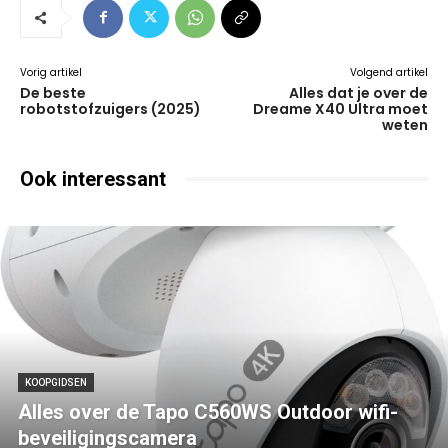
Vorig artikel
Volgend artikel
De beste
Alles dat je over de
robotstofzuigers (2025)
Dreame X40 Ultra moet
weten
Ook interessant
KOOPGIDSEN
Alles over de Tapo C560WS Outdoor wifi-
beveiligingscamera