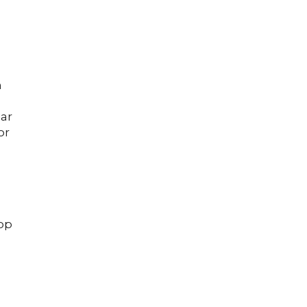
n
ar
or
op