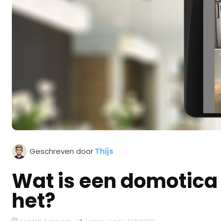
Geschreven door
Thijs
Wat is een domotica
het?
Leestijd:
3
minuten
Laatste update:
13/04/2025