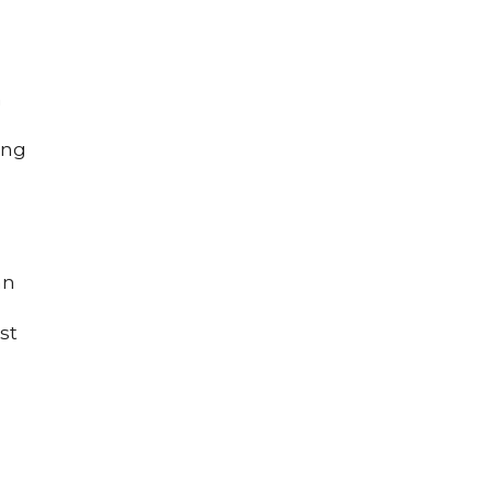
n
ing
an
st