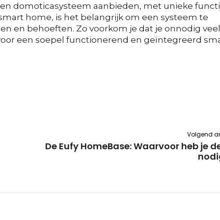
igen domoticasysteem aanbieden, met unieke funct
t smart home, is het belangrijk om een systeem te
ten en behoeften. Zo voorkom je dat je onnodig vee
voor een soepel functionerend en geïntegreerd sm
Volgend art
De Eufy HomeBase: Waarvoor heb je d
nod