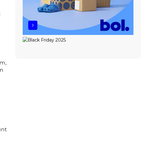
t
em,
en
unt